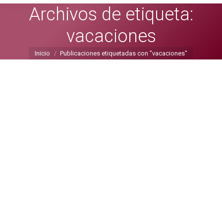
Archivos de etiqueta:
vacaciones
Estás aquí:
Inicio
Publicaciones etiquetadas con "vacaciones"
ESCUCHA AFECTIVA ¿Qué es?