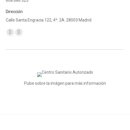
608 686 325
Dirección
Calle Santa Engracia 122, 4º. 2A. 28003 Madrid
Encuéntranos en:
Facebook
Mail
page
page
opens
opens
in
in
new
new
window
window
Pulse sobre la imágen para más información