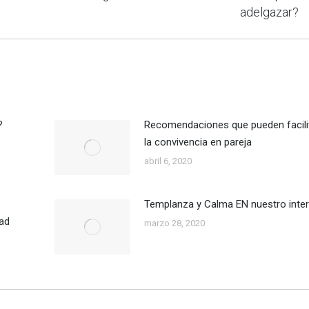
Publicación
adelgazar?
siguiente:
?
Recomendaciones que pueden facili
la convivencia en pareja
abril 6, 2020
Templanza y Calma EN nuestro inter
dad
marzo 28, 2020