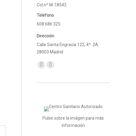
Col.nº M-18542
Teléfono
608 686 325
Dirección
Calle Santa Engracia 122, 4º. 2A.
28003 Madrid
Encuéntranos en:
Facebook
Mail
page
page
opens
opens
in
in
new
new
window
window
Pulse sobre la imágen para más
información