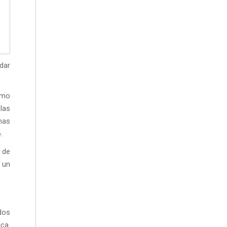
dar
omo
las
nas
.
 de
 un
dos
ca.