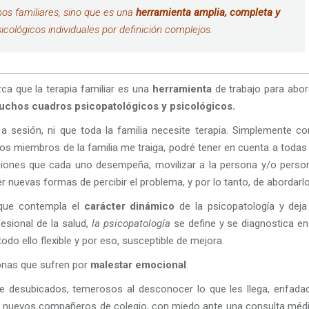
rnos familiares, sino que es una
herramienta amplia, completa y
icológicos individuales por definición complejos.
ca que la terapia familiar es una
herramienta
de trabajo para abor
 muchos cuadros psicopatológicos y psicológicos.
 a sesión, ni que toda la familia necesite terapia. Simplemente c
os miembros de la familia me traiga, podré tener en cuenta a todas 
nciones que cada uno desempeña, movilizar a la persona y/o perso
nuevas formas de percibir el problema, y por lo tanto, de abordarlo
rque contempla el
carácter dinámico
de la psicopatología y deja
sional de la salud,
la psicopatología
se define y se diagnostica en
do ello flexible y por eso, susceptible de mejora.
onas que sufren por
malestar emocional
.
e desubicados, temerosos al desconocer lo que les llega, enfada
e nuevos compañeros de colegio, con miedo ante una consulta médi