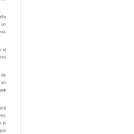
lta
 un
ol,
o el
arto
 de
 en
que
está
en,
 el
que