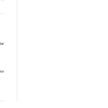
tar
ior