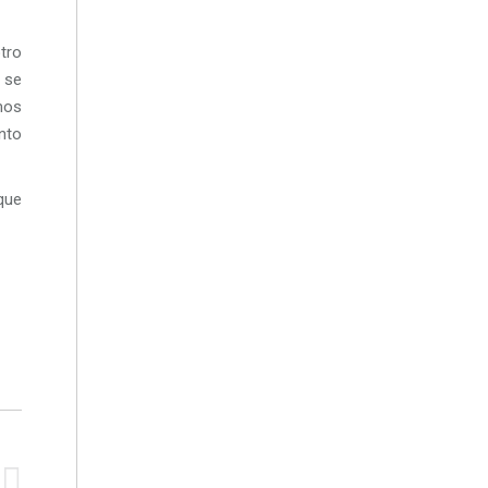
tro
 se
mos
nto
 que