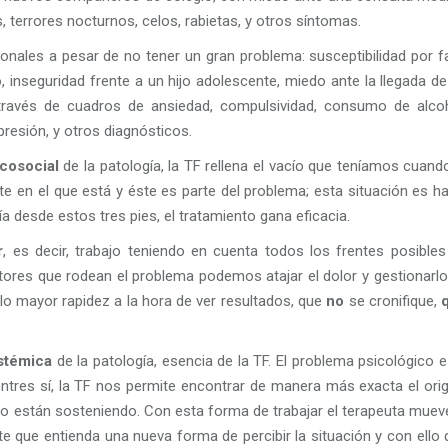
terrores nocturnos, celos, rabietas, y otros síntomas.
nales a pesar de no tener un gran problema: susceptibilidad por fa
 inseguridad frente a un hijo adolescente, miedo ante la llegada de
a través de cuadros de ansiedad, compulsividad, consumo de alcoh
resión, y otros diagnósticos.
cosocial
de la patología, la TF rellena el vacío que teníamos cuand
te en el que está y éste es parte del problema; esta situación es h
 desde estos tres pies, el tratamiento gana eficacia.
r
, es decir, trabajo teniendo en cuenta todos los frentes posibles
tores que rodean el problema podemos atajar el dolor y gestionarlo
lo mayor rapidez a la hora de ver resultados, que
no
se cronifique,
istémica
de la patología, esencia de la TF. El problema psicológico 
ntres sí, la TF nos permite encontrar de manera más exacta el orig
lo están sosteniendo. Con esta forma de trabajar el terapeuta mueve
e que entienda una nueva forma de percibir la situación y con ello 