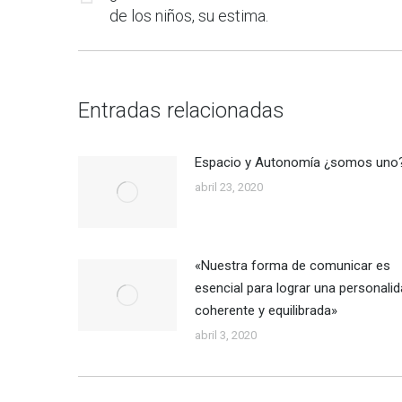
Publicación
de los niños, su estima.
publicaciones
anterior:
Entradas relacionadas
Espacio y Autonomía ¿somos uno
abril 23, 2020
«Nuestra forma de comunicar es
esencial para lograr una personali
coherente y equilibrada»
abril 3, 2020