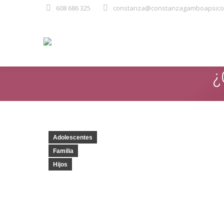
608 686 325
constanza@constanzagamboapsicol
¿
Adolescentes
Familia
Hijos