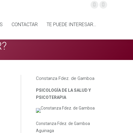
Facebook
Mail
page
page
opens
opens
OS
CONTACTAR
TE PUEDE INTERESAR…
Buscar:
in
in
new
new
R?
window
window
Constanza Fdez. de Gamboa
PSICOLOGÍA DE LA SALUD Y
PSICOTERAPIA
Constanza Fdez. de Gamboa
Aguinaga