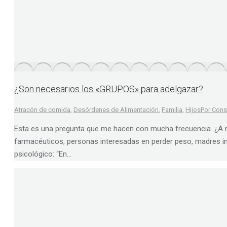
¿Son necesarios los «GRUPOS» para adelgazar?
Atracón de comida
,
Desórdenes de Alimentación
,
Familia
,
Hijos
Por
Cons
Esta es una pregunta que me hacen con mucha frecuencia. ¿A mi
farmacéuticos, personas interesadas en perder peso, madres in
psicológico: “En…