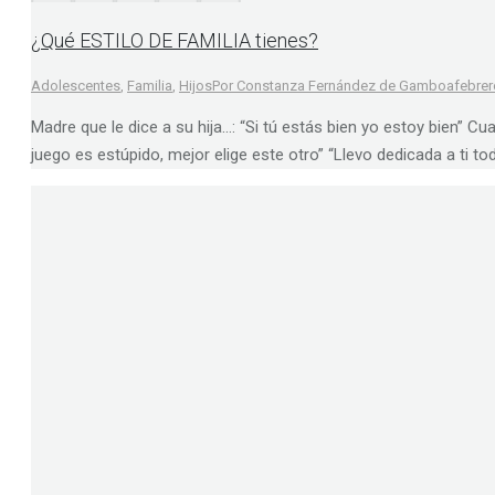
¿Qué ESTILO DE FAMILIA tienes?
Adolescentes
,
Familia
,
Hijos
Por
Constanza Fernández de Gamboa
febrer
Madre que le dice a su hija…: “Si tú estás bien yo estoy bien” C
juego es estúpido, mejor elige este otro” “Llevo dedicada a ti to