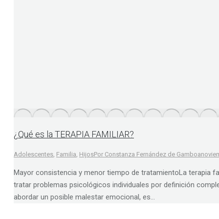
¿Qué es la TERAPIA FAMILIAR?
Adolescentes
,
Familia
,
Hijos
Por
Constanza Fernández de Gamboa
novie
Mayor consistencia y menor tiempo de tratamientoLa terapia fami
tratar problemas psicológicos individuales por definición compl
abordar un posible malestar emocional, es…